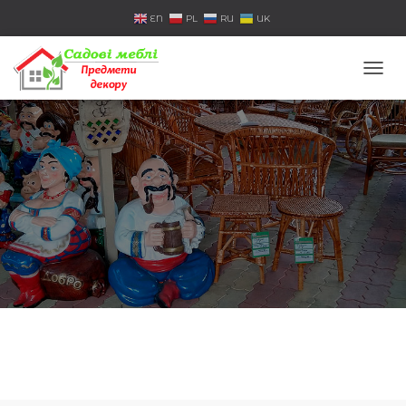
EN
PL
RU
UK
П
Е
Р
Е
К
Л
Ю
Ч
И
Т
Ь
Н
А
В
И
Г
А
Ц
И