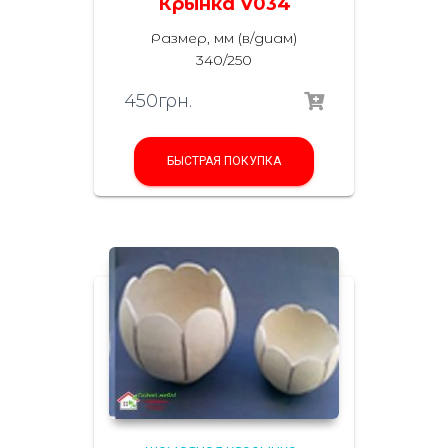
Крынка V034
Размер, мм (в/диам)
340/250
450
грн.
БЫСТРАЯ ПОКУПКА