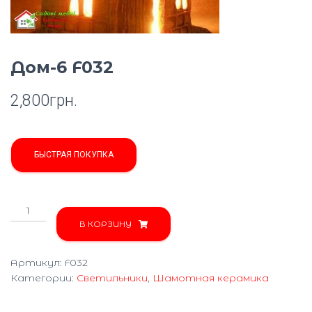
Ю
Дом-6 F032
2,800
грн.
БЫСТРАЯ ПОКУПКА
Количество
товара
В КОРЗИНУ
Дом-6
F032
Артикул:
F032
Категории:
Светильники
,
Шамотная керамика