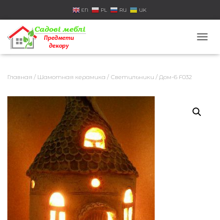
EN
PL
RU
UK
П
Е
Р
Е
Главная
/
Шамотная керамика
/
Светильники
/ Дом-6 F032
К
Л
Ю
Ч
И
Т
Ь
Н
А
В
И
Г
А
Ц
И