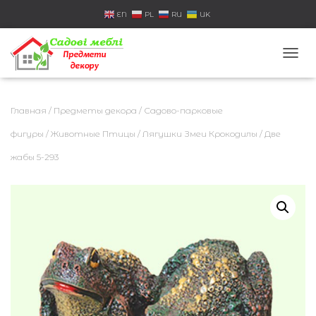
EN
PL
RU
UK
П
Е
Р
Е
Главная
/
Предметы декора
/
Садово-парковые
К
Л
фигуры
/
Животные Птицы
/
Лягушки Змеи Крокодилы
/ Две
Ю
жабы 5-293
Ч
И
Т
Ь
Н
А
В
И
Г
А
Ц
И