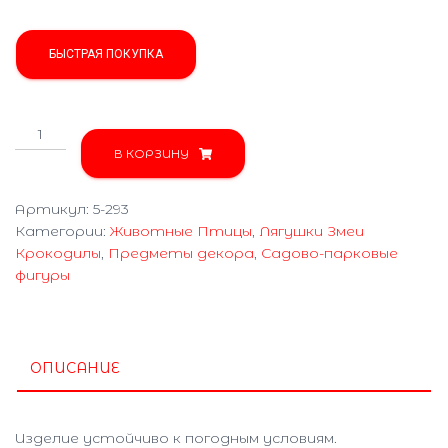
БЫСТРАЯ ПОКУПКА
Количество
товара
В КОРЗИНУ
Две
жабы
Артикул:
5-293
5-
Категории:
Животные Птицы
,
Лягушки Змеи
293
Крокодилы
,
Предметы декора
,
Садово-парковые
фигуры
ОПИСАНИЕ
Изделие устойчиво к погодным условиям.