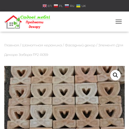
EN
PL
RU
UK
П
Е
Р
Е
Главная
/
Шамотная керамика
/
Фасадный декор
/ Элемент Для
К
Л
Декора Забора №2 А059
Ю
Ч
И
Т
Ь
Н
А
В
И
Г
А
Ц
И