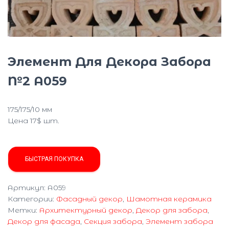
Ю
Элемент Для Декора Забора
№2 А059
175/175/10 мм
Цена 17$ шт.
БЫСТРАЯ ПОКУПКА
Артикул:
А059
Категории:
Фасадный декор
,
Шамотная керамика
Метки:
Архитектурный декор
,
Декор для забора
,
Декор для фасада
,
Секция забора
,
Элемент забора