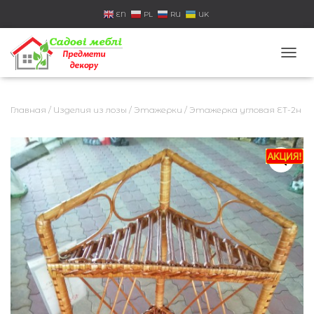
EN
PL
RU
UK
П
Е
Р
Е
Главная
/
Изделия из лозы
/
Этажерки
/ Этажерка угловая ЕТ-2н
К
Л
Ю
Ч
И
Т
Ь
Н
А
В
И
Г
А
Ц
И