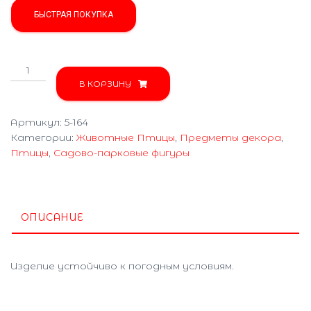
БЫСТРАЯ ПОКУПКА
Количество
товара
В КОРЗИНУ
Голубь
5-
Артикул:
5-164
164
Категории:
Животные Птицы
,
Предметы декора
,
Птицы
,
Садово-парковые фигуры
ОПИСАНИЕ
Изделие устойчиво к погодным условиям.