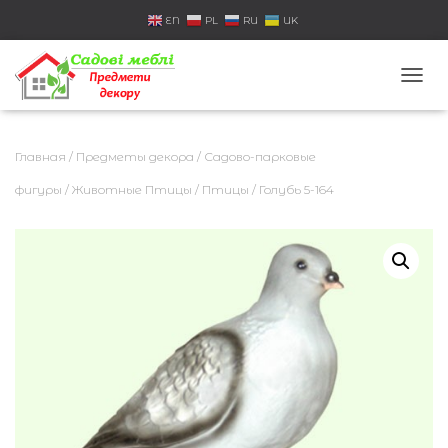
EN
PL
RU
UK
П
Е
Р
Е
Главная
/
Предметы декора
/
Садово-парковые
К
Л
фигуры
/
Животные Птицы
/
Птицы
/ Голубь 5-164
Ю
Ч
И
Т
Ь
Н
А
В
И
Г
А
Ц
И