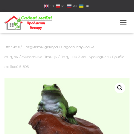
EN
PL
RU
UK
П
Е
Р
Е
Главная
/
Предметы декора
/
Садово-парковые
К
Л
фигуры
/
Животные Птицы
/
Лягушки Змеи Крокодилы
/ Гриб с
Ю
жабкой 5-306
Ч
И
Т
Ь
Н
А
В
И
Г
А
Ц
И