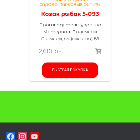
САДОВО-ПАРКОВЫЕ ФИГУРЫ
Козак рыбак 5-093
Производитель: Украина
Материал: Полимеры
Размеры, см (высота) 85
2,610
грн.
БЫСТРАЯ ПОКУПКА
F
I
Y