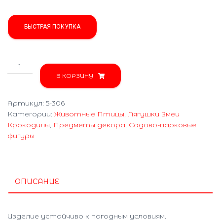
БЫСТРАЯ ПОКУПКА
Количество
товара
В КОРЗИНУ
Гриб
с
Артикул:
5-306
жабкой
Категории:
Животные Птицы
,
Лягушки Змеи
5-
Крокодилы
,
Предметы декора
,
Садово-парковые
306
фигуры
ОПИСАНИЕ
Изделие устойчиво к погодным условиям.