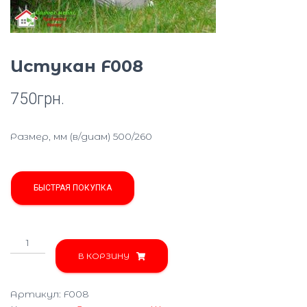
Ю
Истукан F008
750
грн.
Размер, мм (в/диам) 500/260
БЫСТРАЯ ПОКУПКА
Количество
товара
В КОРЗИНУ
Истукан
F008
Артикул:
F008