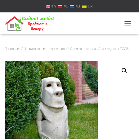
EN
PL
RU
UK
П
Е
Р
Е
Главная
/
Шамотная керамика
/
Светильники
/ Истукан F008
К
Л
Ю
Ч
И
Т
Ь
Н
А
В
И
Г
А
Ц
И