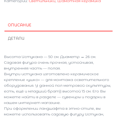
Категории:
Светильники
,
Шамотная керамика
ОПИСАНИЕ
ДЕТАЛИ
Высота Истукана — 50 см. Диаметр ↔ 26 см.
Садовая фигура очень прочная, устойчивая,
внутренняя часть — полая.
Внутри истукана изготовлено керамическое
крепление «ушко» — для монтажа осветительного
оборудования. У данной пол метровой скульптуры,
есть, ещё и младший брат)) высотой 15 см. Его Вы
можете найти в разделе — сувениры и подарки в
нашем интернет магазине.
При оформлении ландшафта в этно-стиле, вы
можете использовать садовую фигуру Истукан,