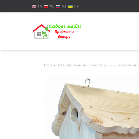
EN
PL
RU
UK
Главная
/
Скворечники и кормушки
/
Скворечни