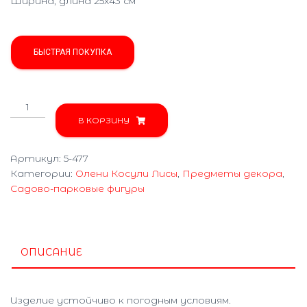
Ширина, длина 25х43 см
БЫСТРАЯ ПОКУПКА
Количество
товара
В КОРЗИНУ
Косуля
с
Артикул:
5-477
малышом
Категории:
Олени Косули Лисы
,
Предметы декора
,
5-
Садово-парковые фигуры
477
ОПИСАНИЕ
Изделие устойчиво к погодным условиям.