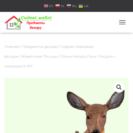
EN
PL
RU
UK
П
Е
Р
Е
Главная
/
Предметы декора
/
Садово-парковые
К
Л
фигуры
/
Животные Птицы
/
Олени Косули Лисы
/ Косуля с
Ю
малышом 5-477
Ч
И
Т
Ь
Н
А
В
И
Г
А
Ц
И