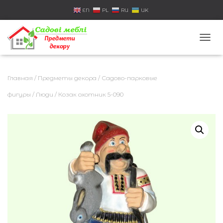
EN
PL
RU
UK
П
Е
Р
Е
Главная
/
Предметы декора
/
Садово-парковые
К
Л
фигуры
/
Люди
/ Козак охотник 5-090
Ю
Ч
И
Т
Ь
Н
А
В
И
Г
А
Ц
И