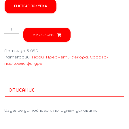
БЫСТРАЯ ПОКУПКА
Количество
товара
В КОРЗИНУ
Козак
охотник
Артикул:
5-090
5-
Категории:
Люди
,
Предметы декора
,
Садово-
090
парковые фигуры
ОПИСАНИЕ
Изделие устойчиво к погодным условиям.