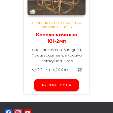
ИЗДЕЛИЯ ИЗ ЛОЗЫ
,
КРЕСЛА-
КАЧАЛКИ ИЗ ЛОЗЫ
Кресло-качалка
КК-2мп
Срок поставки: 5-10 дней
Производитель:
Украина
Материал
:
Лоза
3,100
грн.
3,000
грн.
БЫСТРАЯ ПОКУПКА
F
I
Y