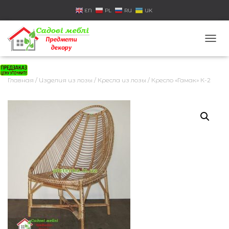
EN
PL
RU
UK
П
Е
Р
Е
Главная
/
Изделия из лозы
/
Кресла из лозы
/ Кресло «Гамак» К-2
К
Л
Ю
Ч
И
Т
Ь
Н
А
В
И
Г
А
Ц
И