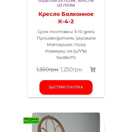
ИЗДЕЛИЯ ИЗ ЛОЗЫ
,
КРЕСЛА
ИЗ ЛОЗЫ
Кресло Балконное
К-4-2
Срок поставки: 5-10 дней
Производитель: Украина
Материал: Лоза
Размеры, см (ш*г*в)
54х58х70
1,350
грн.
1,250
грн.
БЫСТРАЯ ПОКУПКА