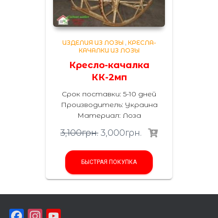
ИЗДЕЛИЯ ИЗ ЛОЗЫ
,
КРЕСЛА-
КАЧАЛКИ ИЗ ЛОЗЫ
Кресло-качалка
КК-2мп
Срок поставки: 5-10 дней
Производитель:
Украина
Материал
:
Лоза
3,100
грн.
3,000
грн.
БЫСТРАЯ ПОКУПКА
F
I
Y