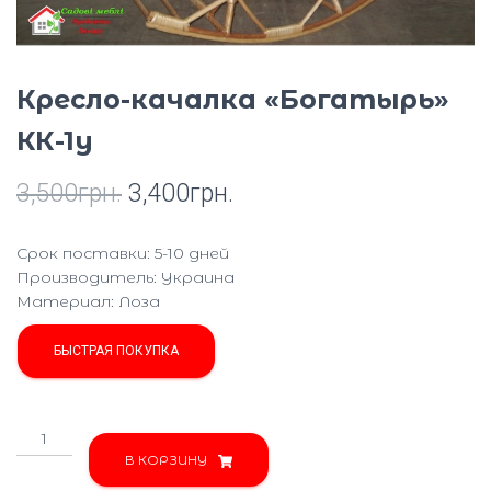
Ю
Кресло-качалка «Богатырь»
КК-1у
3,500
грн.
3,400
грн.
Срок поставки: 5-10 дней
Производитель:
Украина
Материал
:
Лоза
БЫСТРАЯ ПОКУПКА
Количество
товара
В КОРЗИНУ
Кресло-