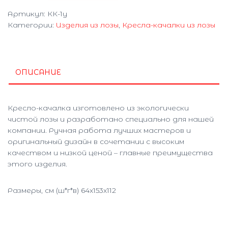
качалка
Артикул:
КК-1у
"Богатырь"
Категории:
Изделия из лозы
,
Кресла-качалки из лозы
КК-1у
ОПИСАНИЕ
Кресло-качалка изготовлено из экологически
чистой лозы и разработано специально для нашей
компании. Ручная работа лучших мастеров и
оригинальный дизайн в сочетании с высоким
качеством и низкой ценой – главные преимущества
этого изделия.
Размеры, см (ш*г*в) 64х153х112