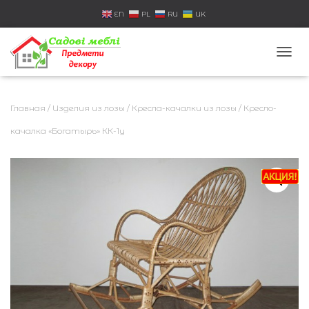
EN
PL
RU
UK
П
Е
Р
Е
Главная
/
Изделия из лозы
/
Кресла-качалки из лозы
/ Кресло-
К
Л
качалка «Богатырь» КК-1у
Ю
Ч
И
Т
Ь
Н
А
В
И
Г
А
Ц
И