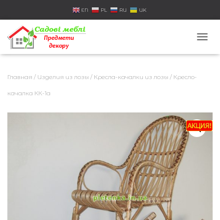
EN
PL
RU
UK
П
Е
Р
Е
Главная
/
Изделия из лозы
/
Кресла-качалки из лозы
/ Кресло-
К
Л
качалка КК-1а
Ю
Ч
И
Т
Ь
Н
А
В
И
Г
А
Ц
И