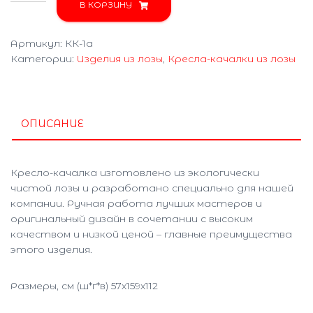
товара
В КОРЗИНУ
Кресло-
качалка
Артикул:
КК-1а
КК-1а
Категории:
Изделия из лозы
,
Кресла-качалки из лозы
ОПИСАНИЕ
Кресло-качалка изготовлено из экологически
чистой лозы и разработано специально для нашей
компании. Ручная работа лучших мастеров и
оригинальный дизайн в сочетании с высоким
качеством и низкой ценой – главные преимущества
этого изделия.
Размеры, см (ш*г*в) 57х159х112