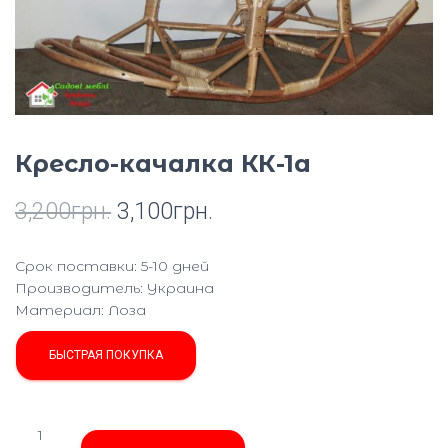
Ю
Кресло-качалка КК-1а
3,200
грн.
3,100
грн.
Срок поставки: 5-10 дней
Производитель:
Украина
Материал
:
Лоза
БЫСТРАЯ ПОКУПКА
Количество