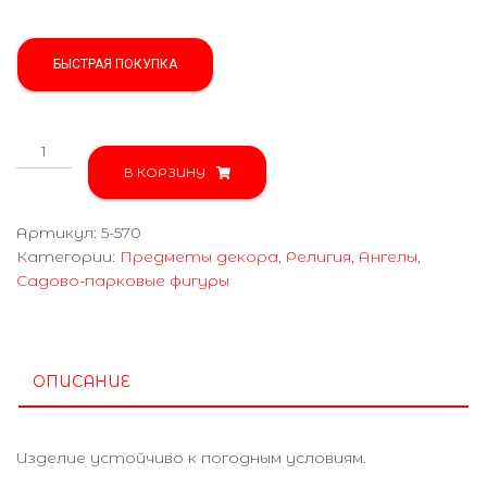
БЫСТРАЯ ПОКУПКА
Количество
товара
В КОРЗИНУ
Купидон
шалун
Артикул:
5-570
(художественный)
Категории:
Предметы декора
,
Религия, Ангелы
,
5-
Садово-парковые фигуры
570
ОПИСАНИЕ
Изделие устойчиво к погодным условиям.