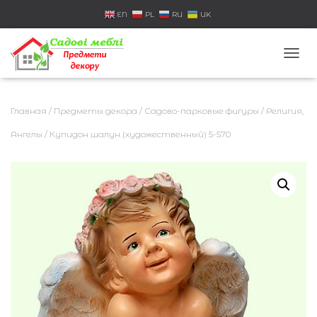
EN
PL
RU
UK
П
Е
Р
Е
Главная
/
Предметы декора
/
Садово-парковые фигуры
/
Религия,
К
Л
Ангелы
/ Купидон шалун (художественный) 5-570
Ю
Ч
И
Т
Ь
Н
А
В
И
Г
А
Ц
И