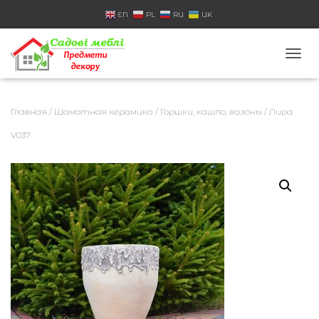
EN
PL
RU
UK
П
Е
Р
Е
Главная
/
Шамотная керамика
/
Горшки, кашпо, вазоны
/ Лира
К
Л
V037
Ю
Ч
И
Т
Ь
Н
А
В
И
Г
А
Ц
И