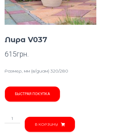
Ю
Лира V037
615
грн.
Размер, мм (в/диам) 320/280
БЫСТРАЯ ПОКУПКА
Количество
товара
В КОРЗИНУ
Лира
V037