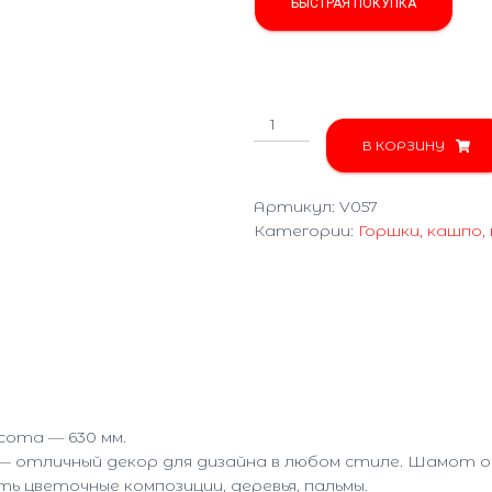
БЫСТРАЯ ПОКУПКА
Количество
товара
В КОРЗИНУ
Макітра
V057
Артикул:
V057
Категории:
Горшки, кашпо,
сота — 630 мм.
— отличный декор для дизайна в любом стиле. Шамот оч
ь цветочные композиции, деревья, пальмы.