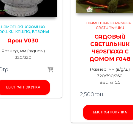
ШАМОТНАЯ КЕРАМИКА
ШАМОТНАЯ КЕРАМИКА
,
СВЕТИЛЬНИКИ
ОРШКИ, КАШПО, ВАЗОНЫ
САДОВЫЙ
Арон V030
СВЕТИЛЬНИК
Размер, мм (в/диам)
ЧЕРЕПАХА С
320/320
ДОМОМ F048
0
грн.
Размер, мм (в/д/ш)
320/390/260
Вес, кг 5,5
БЫСТРАЯ ПОКУПКА
2,500
грн.
БЫСТРАЯ ПОКУПКА