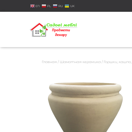
EN
PL
RU
UK
Главная
/
Шамотная керамика
/
Горшки, кашпо,