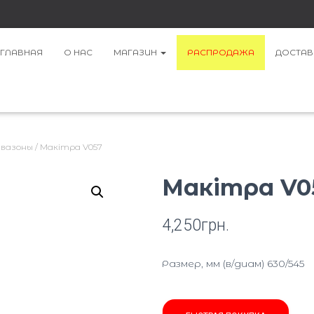
ГЛАВНАЯ
О НАС
МАГАЗИН
РАСПРОДАЖА
ДОСТАВ
 вазоны
/ Макітра V057
Макітра V0
4,250
грн.
Размер, мм (в/диам) 630/545