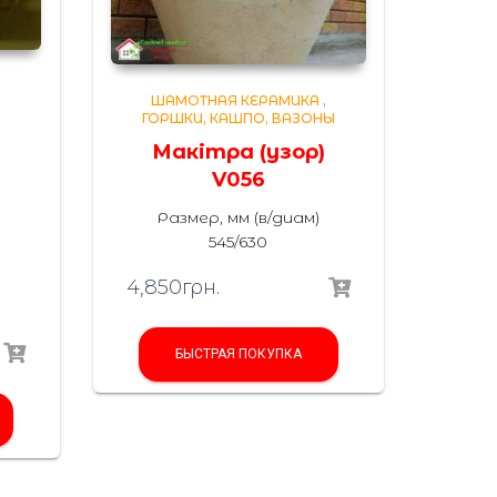
,
ШАМОТНАЯ КЕРАМИКА
,
ГОРШКИ, КАШПО, ВАЗОНЫ
Макітра (узор)
V056
Размер, мм (в/диам)
545/630
4,850
грн.
БЫСТРАЯ ПОКУПКА