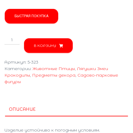
БЫСТРАЯ ПОКУПКА
Количество
товара
В КОРЗИНУ
Мухомор
с
Артикул:
5-323
жабкой
Категории:
Животные Птицы
,
Лягушки Змеи
5-
Крокодилы
,
Предметы декора
,
Садово-парковые
323
фигуры
ОПИСАНИЕ
Изделие устойчиво к погодным условиям.