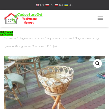
EN
PL
RU
UK
П
Е
Р
Е
Главная
/
Изделия из лозы
/
Корзины из лозы
/ Подставка под
К
Л
цветы Фигурная (3 вазона) ППЦ-4
Ю
Ч
И
Т
Ь
Н
А
В
И
Г
А
Ц
И