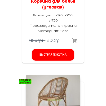
Корзина для белья
(угловая)
Размер,мм ш-520,г-300,
в-730
Производитель: Украина
Материал
:
Лоза
850
грн.
800
грн.
БЫСТРАЯ ПОКУПКА