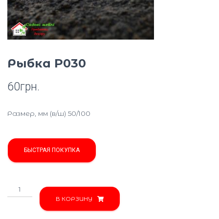
Ю
Рыбка P030
60
грн.
Размер, мм (в/ш) 50/100
БЫСТРАЯ ПОКУПКА
Количество
товара
В КОРЗИНУ
Рыбка
P030