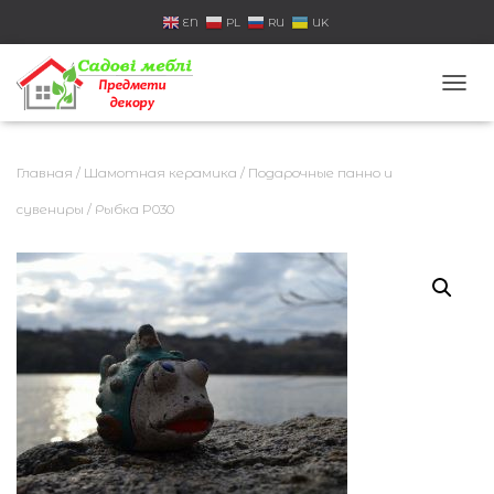
EN
PL
RU
UK
П
Е
Р
Е
Главная
/
Шамотная керамика
/
Подарочные панно и
К
Л
сувениры
/ Рыбка P030
Ю
Ч
И
Т
Ь
Н
А
В
И
Г
А
Ц
И