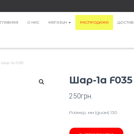
ГЛАВНАЯ
О НАС
МАГАЗИН
РАСПРОДАЖА
ДОСТАВ
 Шар-1а F035
Шар-1а F035
250
грн.
Размер, мм (диам) 130