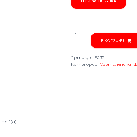
БЫСТРАЯ ПОКУПКА
Количество
товара
В КОРЗИНУ
Шар-1а
F035
Артикул:
F035
Категории:
Светильники
,
Ш
р-1(а).