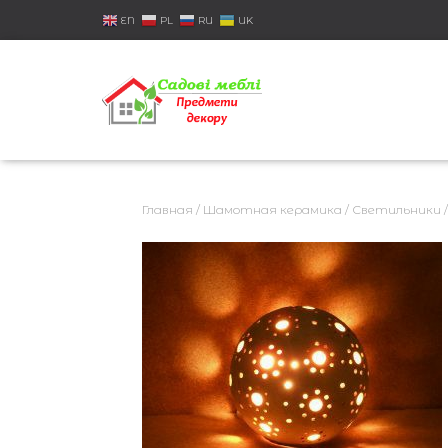
EN
PL
RU
UK
Главная
/
Шамотная керамика
/
Светильники
/