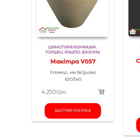
ШАМОТНАЯ КЕРАМИКА
,
ГОРШКИ, КАШПО, ВАЗОНЫ
С
Макітра V057
Размер, мм (в/диам)
630/545
4,250
грн.
БЫСТРАЯ ПОКУПКА