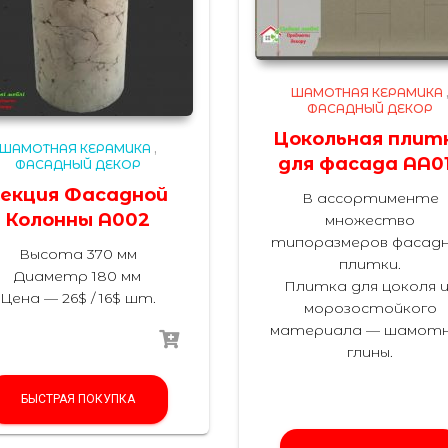
ШАМОТНАЯ КЕРАМИКА
ФАСАДНЫЙ ДЕКОР
Цокольная плит
ШАМОТНАЯ КЕРАМИКА
,
для фасада AA0
ФАСАДНЫЙ ДЕКОР
екция Фасадной
В ассортименте
Колонны A002
множество
типоразмеров фасад
Высота 370 мм
плитки.
Диаметр 180 мм
Плитка для цоколя и
Цена — 26$ / 16$ шт.
морозостойкого
материала — шамот
глины.
БЫСТРАЯ ПОКУПКА