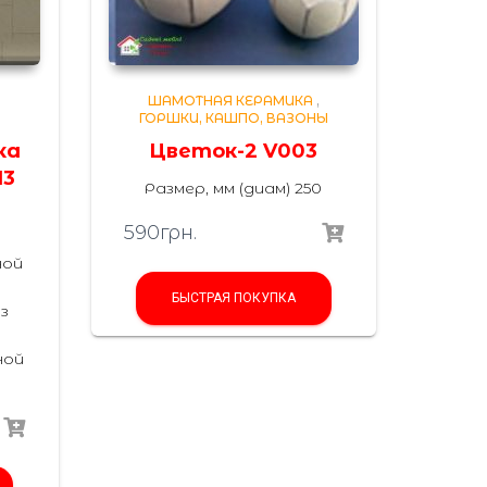
,
ШАМОТНАЯ КЕРАМИКА
,
ГОРШКИ, КАШПО, ВАЗОНЫ
ка
Цветок-2 V003
13
Размер, мм (диам) 250
590
грн.
ной
БЫСТРАЯ ПОКУПКА
з
ной