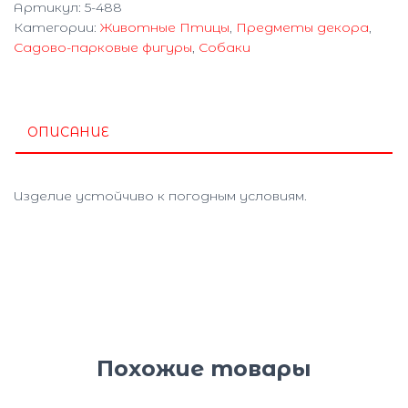
Артикул:
5-488
5-
Категории:
Животные Птицы
,
Предметы декора
,
488
Садово-парковые фигуры
,
Собаки
ОПИСАНИЕ
Изделие устойчиво к погодным условиям.
Похожие товары