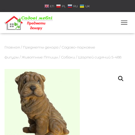
EN
PL
RU
UK
П
Е
Р
Е
Главная
/
Предметы декора
/
Садово-парковые
К
Л
фигуры
/
Животные Птицы
/
Собаки
/ Шарпей сидячий 5-488
Ю
Ч
И
Т
Ь
Н
А
В
И
Г
А
Ц
И