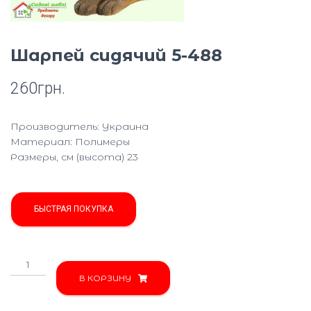
Ю
Шарпей сидячий 5-488
260
грн.
Производитель: Украина
Материал: Полимеры
Размеры, см (высота) 23
БЫСТРАЯ ПОКУПКА
Количество
товара
В КОРЗИНУ
Шарпей
сидячий