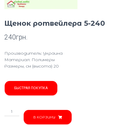
Ю
Щенок ротвейлера 5-240
240
грн.
Производитель: Украина
Материал: Полимеры
Размеры, см (высота) 20
БЫСТРАЯ ПОКУПКА
Количество
товара
В КОРЗИНУ
Щенок
ротвейлера