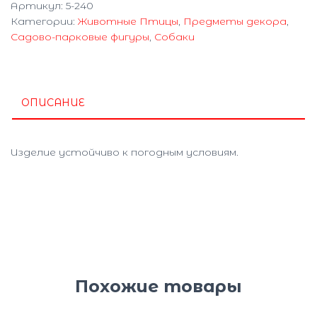
Артикул:
5-240
5-
Категории:
Животные Птицы
,
Предметы декора
,
240
Садово-парковые фигуры
,
Собаки
ОПИСАНИЕ
Изделие устойчиво к погодным условиям.
Похожие товары