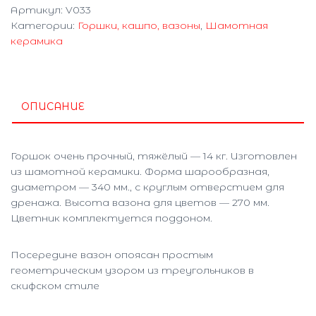
Артикул:
V033
Категории:
Горшки, кашпо, вазоны
,
Шамотная
керамика
ОПИСАНИЕ
Горшок очень прочный, тяжёлый — 14 кг. Изготовлен
из шамотной керамики. Форма шарообразная,
диаметром — 340 мм., с круглым отверстием для
дренажа. Высота вазона для цветов — 270 мм.
Цветник комплектуется поддоном.
Посередине вазон опоясан простым
геометрическим узором из треугольников в
скифском стиле