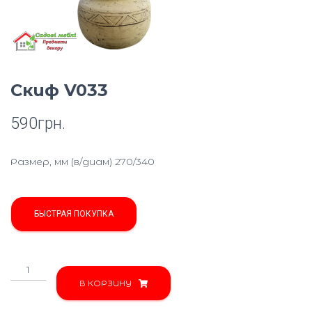
Ю
Скиф V033
590
грн.
Размер, мм (в/диам) 270/340
БЫСТРАЯ ПОКУПКА
Количество
товара
В КОРЗИНУ
Скиф
V033