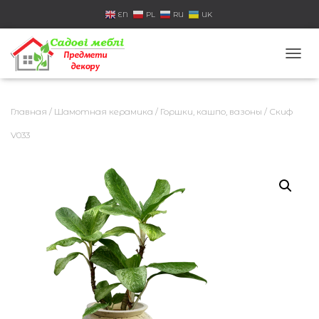
EN
PL
RU
UK
П
Е
Р
Е
Главная
/
Шамотная керамика
/
Горшки, кашпо, вазоны
/ Скиф
К
Л
V033
Ю
Ч
И
Т
Ь
Н
А
В
И
Г
А
Ц
И