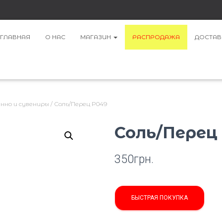
ГЛАВНАЯ
О НАС
МАГАЗИН
РАСПРОДАЖА
ДОСТАВ
нно и сувениры
/ Соль/Перец P049
Соль/Перец
350
грн.
БЫСТРАЯ ПОКУПКА