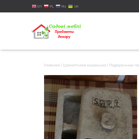
EN
PL
RU
UK
Главная
/
Шамотная керамика
/
Подарочные па