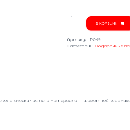
Количество
товара
В КОРЗИНУ
Соль/
Перец
Артикул:
P049
P049
Категории:
Подарочные па
 экологически чистого материала — шамотной керамики