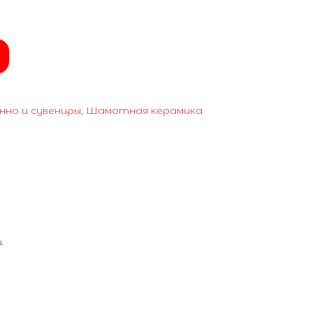
нно и сувениры
,
Шамотная керамика
.