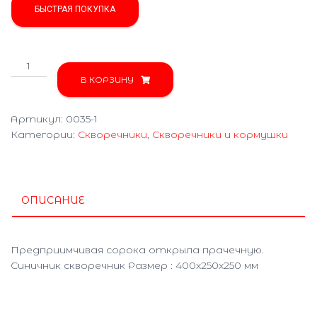
БЫСТРАЯ ПОКУПКА
Количество
товара
В КОРЗИНУ
СОРОКА
БЕЛОБОКА
Артикул:
0035-1
0035-
Категории:
Скворечники
,
Скворечники и кормушки
1
ОПИСАНИЕ
Предприимчивая сорока открыла прачечную.
Синичник скворечник Размер : 400x250x250 мм