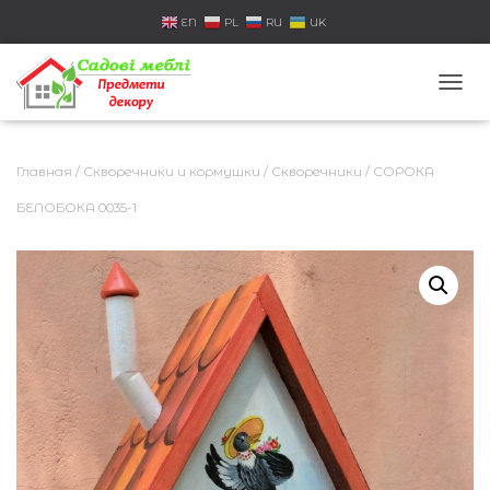
EN
PL
RU
UK
П
Е
Р
Е
Главная
/
Скворечники и кормушки
/
Скворечники
/ СОРОКА
К
Л
БЕЛОБОКА 0035-1
Ю
Ч
И
Т
Ь
Н
А
В
И
Г
А
Ц
И