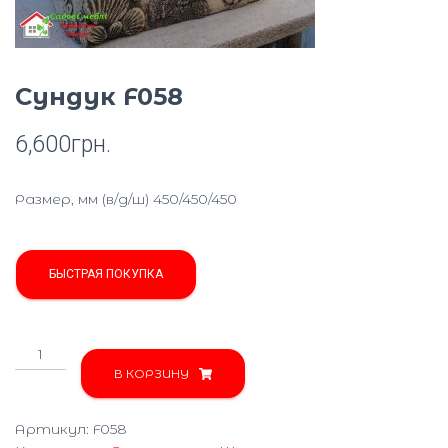
Ю
Сундук F058
6,600
грн.
Размер, мм (в/д/ш) 450/450/450
БЫСТРАЯ ПОКУПКА
Количество
товара
В КОРЗИНУ
Сундук
F058
Артикул:
F058