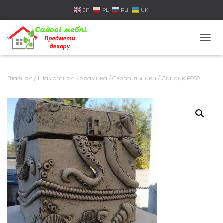
EN
PL
RU
UK
П
Е
Р
Е
Главная
/
Шамотная керамика
/
Светильники
/ Сундук F058
К
Л
Ю
Ч
И
Т
Ь
Н
А
В
И
Г
А
Ц
И