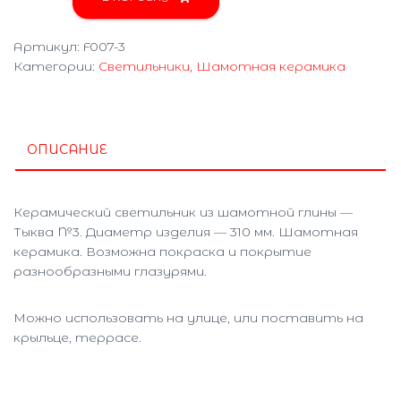
Светильник
в
Артикул:
F007-3
виде
Категории:
Светильники
,
Шамотная керамика
тыквы
№3
F007-
3
ОПИСАНИЕ
Керамический светильник из шамотной глины —
Тыква №3. Диаметр изделия — 310 мм. Шамотная
керамика. Возможна покраска и покрытие
разнообразными глазурями.
Можно использовать на улице, или поставить на
крыльце, террасе.