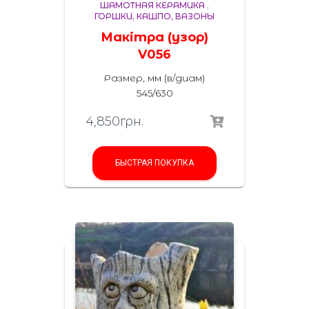
ШАМОТНАЯ КЕРАМИКА
,
ГОРШКИ, КАШПО, ВАЗОНЫ
Макітра (узор)
V056
Размер, мм (в/диам)
545/630
4,850
грн.
БЫСТРАЯ ПОКУПКА