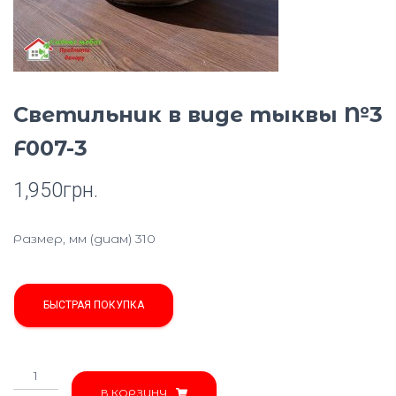
Ю
Светильник в виде тыквы №3
F007-3
1,950
грн.
Размер, мм (диам) 310
БЫСТРАЯ ПОКУПКА
Количество
товара
В КОРЗИНУ