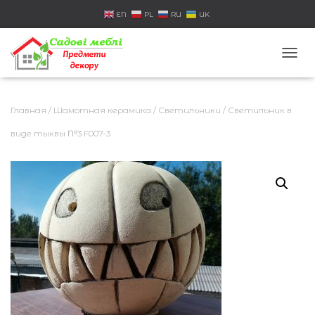
EN
PL
RU
UK
П
Е
Р
Е
Главная
/
Шамотная керамика
/
Светильники
/ Светильник в
К
Л
виде тыквы №3 F007-3
Ю
Ч
И
Т
Ь
Н
А
В
И
Г
А
Ц
И