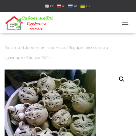
EN
PL
RU
UK
П
Е
Р
Е
Главная
/
Шамотная керамика
/
Подарочные панно и
К
Л
сувениры
/ Свинка P044
Ю
Ч
И
Т
Ь
Н
А
В
И
Г
А
Ц
И