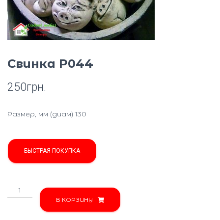
Ю
Свинка P044
250
грн.
Размер, мм (диам) 130
БЫСТРАЯ ПОКУПКА
Количество
товара
В КОРЗИНУ
Свинка
P044