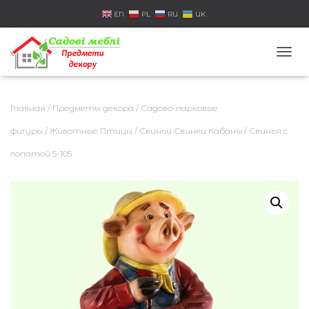
EN
PL
RU
UK
П
Е
Р
Е
Главная
/
Предметы декора
/
Садово-парковые
К
Л
фигуры
/
Животные Птицы
/
Свиньи Свинки Кабаны
/ Свинья с
Ю
лопатой 5-105
Ч
И
Т
Ь
Н
А
В
И
Г
А
Ц
И