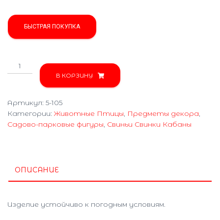
БЫСТРАЯ ПОКУПКА
Количество
товара
В КОРЗИНУ
Свинья
с
Артикул:
5-105
лопатой
Категории:
Животные Птицы
,
Предметы декора
,
5-
Садово-парковые фигуры
,
Свиньи Свинки Кабаны
105
ОПИСАНИЕ
Изделие устойчиво к погодным условиям.