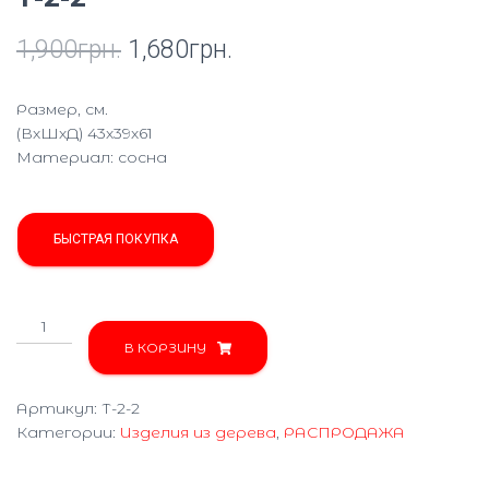
1,900
грн.
1,680
грн.
Размер, см.
(ВхШхД) 43х39х61
Материал: сосна
БЫСТРАЯ ПОКУПКА
Количество
товара
В КОРЗИНУ
Табурет
(комплект
Артикул:
Т-2-2
2
Категории:
Изделия из дерева
,
РАСПРОДАЖА
шт.)
Т-2-
2