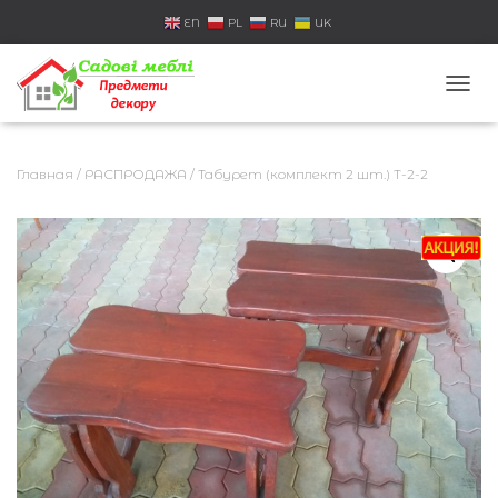
EN
PL
RU
UK
П
Е
Р
Е
Главная
/
РАСПРОДАЖА
/ Табурет (комплект 2 шт.) Т-2-2
К
Л
Ю
Ч
И
Т
Ь
Н
А
В
И
Г
А
Ц
И