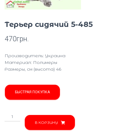
Ю
Терьер сидячий 5-485
470
грн.
Производитель: Украина
Материал: Полимеры
Размеры, см (высота) 46
БЫСТРАЯ ПОКУПКА
Количество
товара
В КОРЗИНУ
Терьер
сидячий