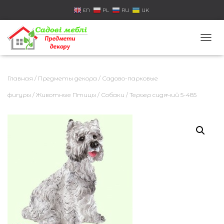
EN
PL
RU
UK
П
Е
Р
Е
Главная
/
Предметы декора
/
Садово-парковые
К
Л
фигуры
/
Животные Птицы
/
Собаки
/ Терьер сидячий 5-485
Ю
Ч
И
Т
Ь
Н
А
В
И
Г
А
Ц
И