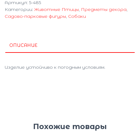
Артикул:
5-485
5-
Категории:
Животные Птицы
,
Предметы декора
,
485
Садово-парковые фигуры
,
Собаки
ОПИСАНИЕ
Изделие устойчиво к погодным условиям.
Похожие товары