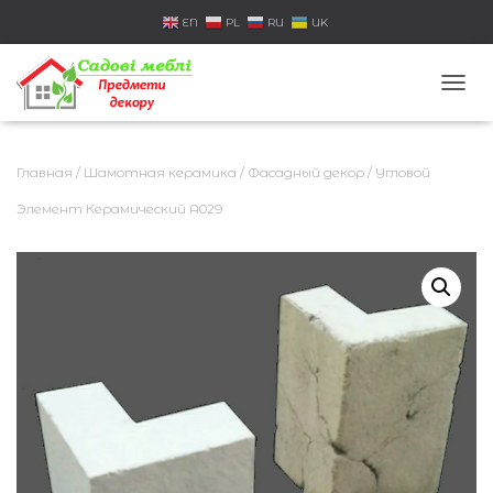
EN
PL
RU
UK
П
Е
Р
Е
Главная
/
Шамотная керамика
/
Фасадный декор
/ Угловой
К
Л
Элемент Керамический A029
Ю
Ч
И
Т
Ь
Н
А
В
И
Г
А
Ц
И