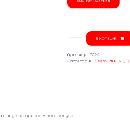
БЫСТРАЯ ПОКУПКА
Количество
товара
В КОРЗИНУ
Улитка
F024
Артикул:
F024
Категории:
Светильники
,
Ш
 в виде остроконечного конуса.