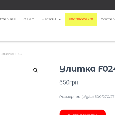
ГЛАВНАЯ
О НАС
МАГАЗИН
РАСПРОДАЖА
ДОСТАВ
/ Улитка F024
Улитка F02
650
грн.
Размер, мм (в/д/ш) 500/270/2