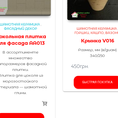
ШАМОТНАЯ КЕРАМИКА
,
ФАСАДНЫЙ ДЕКОР
ШАМОТНАЯ КЕРАМИКА
ГОРШКИ, КАШПО, ВАЗО
окольная плитка
Крынка V016
ля фасада AA013
Размер, мм (в/диам)
В ассортименте
340/250
множество
поразмеров фасадной
450
грн.
плитки.
Плитка для цоколя из
морозостойкого
БЫСТРАЯ ПОКУПКА
териала — шамотной
глины.