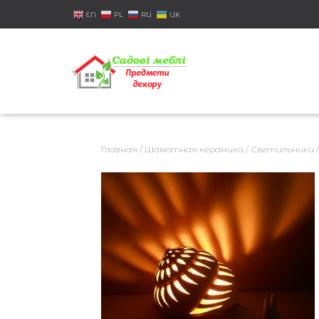
EN
PL
RU
UK
Главная
/
Шамотная керамика
/
Светильники