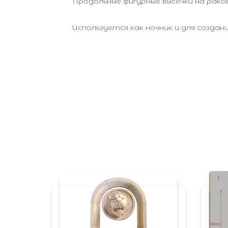
Продольные фигурные высечки на рако
Используется как ночник и для создан