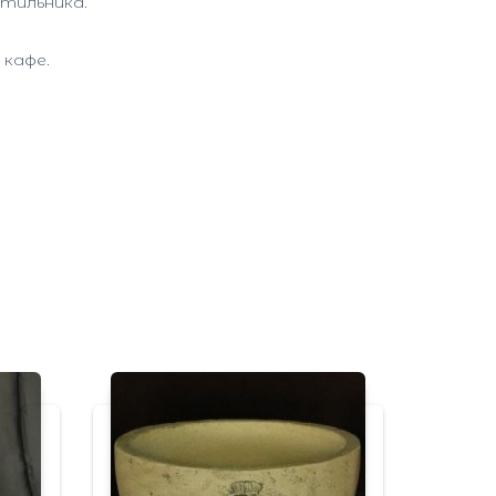
етильника.
 кафе.