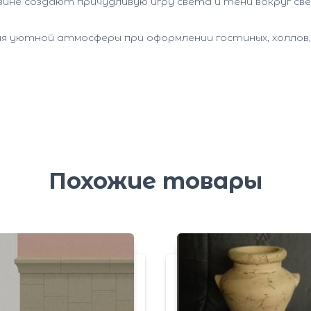
вине создают причудливую игру света и тени вокруг св
ия уютной атмосферы при оформлении гостиных, холлов,
Похожие товары