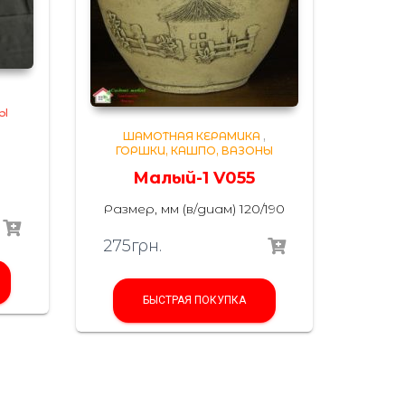
,
НЫ
ШАМОТНАЯ КЕРАМИКА
,
ГОРШКИ, КАШПО, ВАЗОНЫ
Малый-1 V055
Размер, мм (в/диам) 120/190
275
грн.
БЫСТРАЯ ПОКУПКА