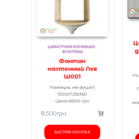
Ц
ШАМОТНАЯ КЕРАМИКА
,
д
ФОНТАНЫ
Фонтан
настенный Лев
ти
W001
Размеры, мм (вхшхг)
1300х725х360
Цена 8500 грн
ма
8,500
грн.
БЫСТРАЯ ПОКУПКА