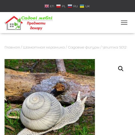
EN
PL
RU
UK
П
Е
Р
Е
Главная
/
Шамотная керамика
/
Садовые фигуры
/ Улитка S012
К
Л
Ю
Ч
И
Т
Ь
Н
А
В
И
Г
А
Ц
И