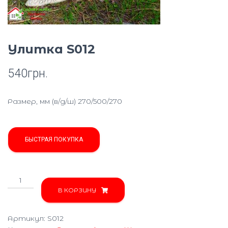
Ю
Улитка S012
540
грн.
Размер, мм (в/д/ш) 270/500/270
БЫСТРАЯ ПОКУПКА
Количество
товара
В КОРЗИНУ
Улитка
S012
Артикул:
S012