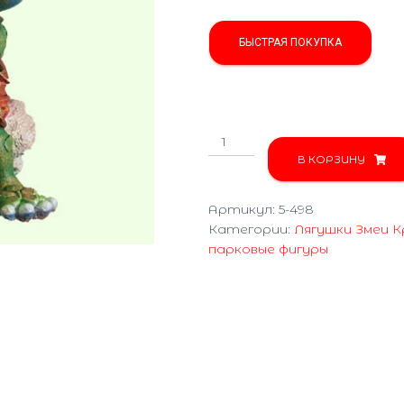
БЫСТРАЯ ПОКУПКА
Количество
товара
В КОРЗИНУ
Жаба
Привет
Артикул:
5-498
5-
Категории:
Лягушки Змеи 
498
парковые фигуры