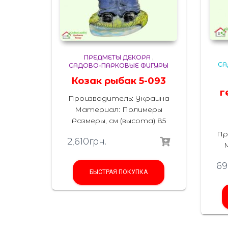
ПРЕДМЕТЫ ДЕКОРА
,
СА
САДОВО-ПАРКОВЫЕ ФИГУРЫ
Козак рыбак 5-093
г
Производитель: Украина
Материал: Полимеры
Размеры, см (высота) 85
Пр
2,610
грн.
69
БЫСТРАЯ ПОКУПКА