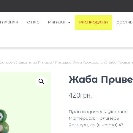
ГЛАВНАЯ
О НАС
МАГАЗИН
РАСПРОДАЖА
ДОСТАВ
 фигуры
/
Животные Птицы
/
Лягушки Змеи Крокодилы
/ Жаба Привет
Жаба Приве
420
грн.
Производитель: Украина
Материал: Полимеры
Размеры, см (высота) 43