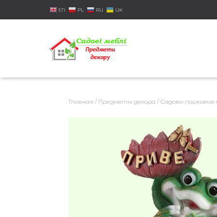
EN
PL
RU
UK
Главная
/
Предметы декора
/
Садово-парковые