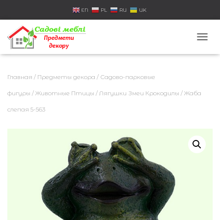
EN
PL
RU
UK
П
Е
Р
Е
Главная
/
Предметы декора
/
Садово-парковые
К
Л
фигуры
/
Животные Птицы
/
Лягушки Змеи Крокодилы
/ Жаба
Ю
слепая 5-563
Ч
И
Т
Ь
Н
А
В
И
Г
А
Ц
И