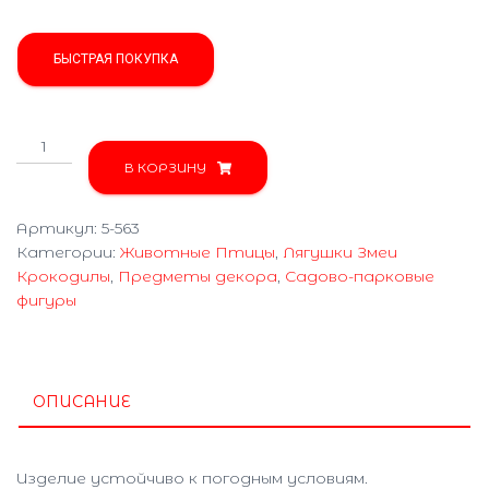
БЫСТРАЯ ПОКУПКА
Количество
товара
В КОРЗИНУ
Жаба
слепая
Артикул:
5-563
5-
Категории:
Животные Птицы
,
Лягушки Змеи
563
Крокодилы
,
Предметы декора
,
Садово-парковые
фигуры
ОПИСАНИЕ
Изделие устойчиво к погодным условиям.