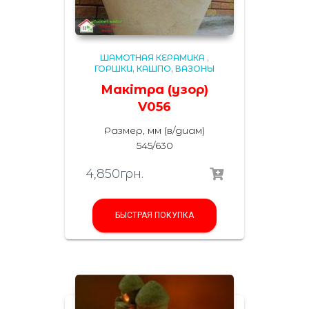
ШАМОТНАЯ КЕРАМИКА
,
ГОРШКИ, КАШПО, ВАЗОНЫ
Макітра (узор)
V056
Размер, мм (в/диам)
545/630
4,850
грн.
БЫСТРАЯ ПОКУПКА