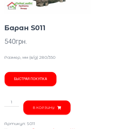
Ю
Баран S011
540
грн.
Размер, мм (в/д) 280/350
БЫСТРАЯ ПОКУПКА
Количество
товара
В КОРЗИНУ
Баран
S011
Артикул:
S011