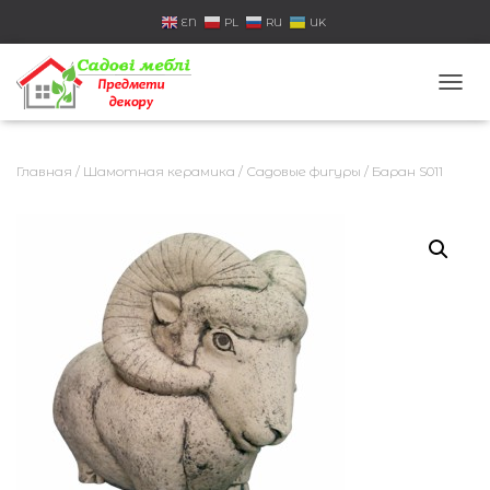
EN
PL
RU
UK
П
Е
Р
Е
Главная
/
Шамотная керамика
/
Садовые фигуры
/ Баран S011
К
Л
Ю
Ч
И
Т
Ь
Н
А
В
И
Г
А
Ц
И