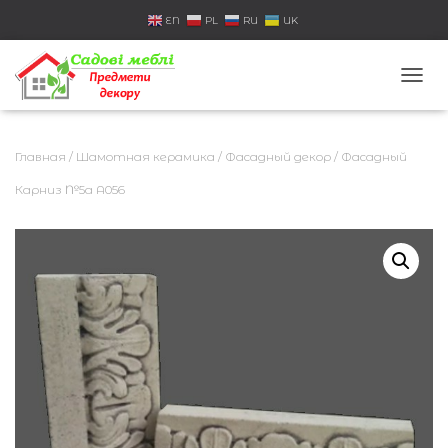
EN
PL
RU
UK
П
Е
Р
Е
Главная
/
Шамотная керамика
/
Фасадный декор
/ Фасадный
К
Л
Карниз №5а A056
Ю
Ч
И
Т
Ь
Н
А
В
И
Г
А
Ц
И