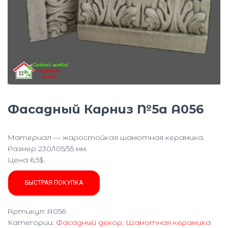
Ю
Фасадный Карниз №5а A056
Материал — жаростойкая шамотная керамика.
Размер 230/105/55 мм.
Цена 6,5$.
БЫСТРАЯ ПОКУПКА
Артикул:
A056
Категории:
Фасадный декор
,
Шамотная керамика