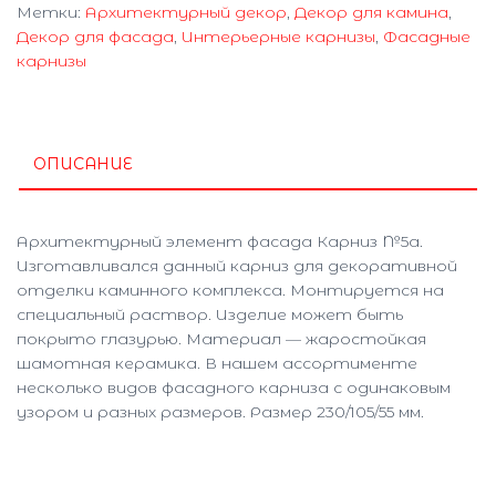
Метки:
Архитектурный декор
,
Декор для камина
,
Декор для фасада
,
Интерьерные карнизы
,
Фасадные
карнизы
ОПИСАНИЕ
Архитектурный элемент фасада Карниз №5а.
Изготавливался данный карниз для декоративной
отделки каминного комплекса. Монтируется на
специальный раствор. Изделие может быть
покрыто глазурью. Материал — жаростойкая
шамотная керамика. В нашем ассортименте
несколько видов фасадного карниза с одинаковым
узором и разных размеров. Размер 230/105/55 мм.