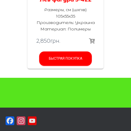
Размеры, см (шхгхв)
105х55х35
Производитель: Украина
Материал: Полимеры
2,850
грн.
БЫСТРАЯ ПОКУПКА
F
I
Y
a
n
o