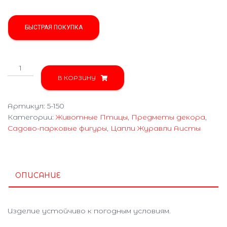
БЫСТРАЯ ПОКУПКА
Количество
товара
В КОРЗИНУ
Фламинго
5-
Артикул:
5-150
150
Категории:
Животные Птицы
,
Предметы декора
,
Садово-парковые фигуры
,
Цапли Журавли Аисты
ОПИСАНИЕ
Изделие устойчиво к погодным условиям.