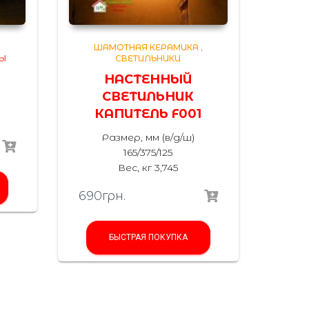
,
ШАМОТНАЯ КЕРАМИКА
,
НЫ
СВЕТИЛЬНИКИ
НАСТЕННЫЙ
СВЕТИЛЬНИК
КАПИТЕЛЬ F001
Размер, мм (в/д/ш)
165/375/125
Вес, кг 3,745
690
грн.
БЫСТРАЯ ПОКУПКА