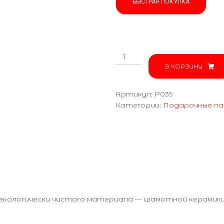
БЫСТРАЯ ПОКУПКА
Количество
товара
В КОРЗИНУ
Гороскоп
(рак)
Артикул:
P039
P039
Категории:
Подарочные па
 экологически чистого материала — шамотной керамики