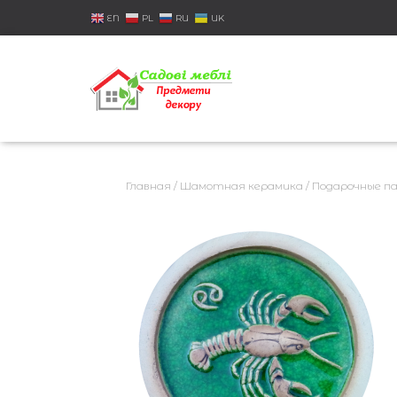
EN
PL
RU
UK
Главная
/
Шамотная керамика
/
Подарочные па