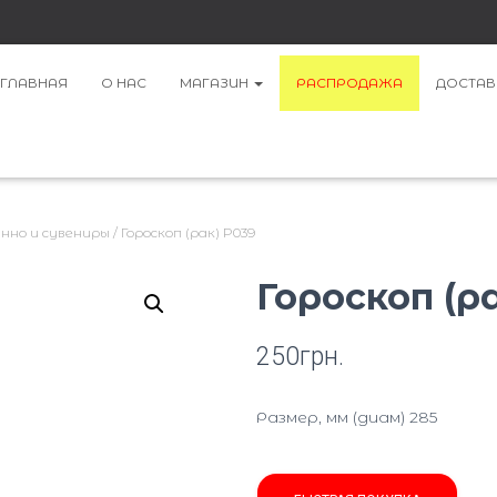
ГЛАВНАЯ
О НАС
МАГАЗИН
РАСПРОДАЖА
ДОСТАВ
нно и сувениры
/ Гороскоп (рак) P039
Гороскоп (р
250
грн.
Размер, мм (диам) 285