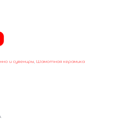
нно и сувениры
,
Шамотная керамика
.