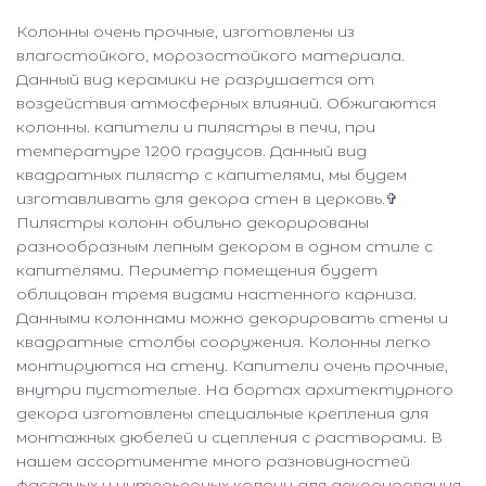
Колонны очень прочные, изготовлены из
влагостойкого, морозостойкого материала.
Данный вид керамики не разрушается от
воздействия атмосферных влияний. Обжигаются
колонны. капители и пилястры в печи, при
температуре 1200 градусов. Данный вид
квадратных пилястр с капителями, мы будем
изготавливать для декора стен в церковь.✞
Пилястры колонн обильно декорированы
разнообразным лепным декором в одном стиле с
капителями. Периметр помещения будет
облицован тремя видами настенного карниза.
Данными колоннами можно декорировать стены и
квадратные столбы сооружения. Колонны легко
монтируются на стену. Капители очень прочные,
внутри пустотелые. На бортах архитектурного
декора изготовлены специальные крепления для
монтажных дюбелей и сцепления с растворами. В
нашем ассортименте много разновидностей
фасадных и интерьерных колонн для декорирования