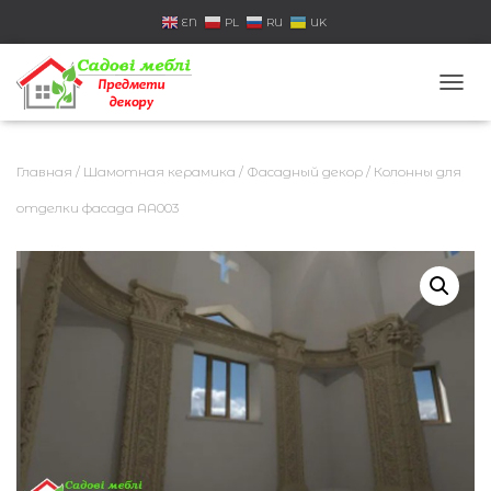
EN
PL
RU
UK
П
Е
Р
Е
Главная
/
Шамотная керамика
/
Фасадный декор
/ Колонны для
К
Л
отделки фасада AA003
Ю
Ч
И
Т
Ь
Н
А
В
И
Г
А
Ц
И