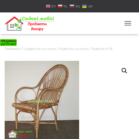
EN
PL
RU
UK
П
Е
Р
Е
Главная
/
Изделия из лозы
/
Кресла из лозы
/ Кресло К-8
К
Л
Ю
Ч
И
Т
Ь
Н
А
В
И
Г
А
Ц
И