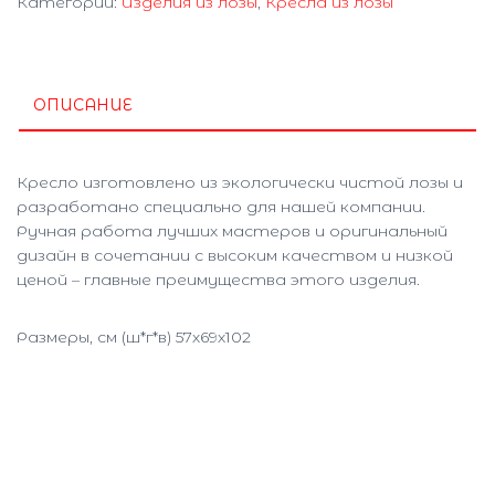
Категории:
Изделия из лозы
,
Кресла из лозы
ОПИСАНИЕ
Кресло изготовлено из экологически чистой лозы и
разработано специально для нашей компании.
Ручная работа лучших мастеров и оригинальный
дизайн в сочетании с высоким качеством и низкой
ценой – главные преимущества этого изделия.
Размеры, см (ш*г*в) 57х69х102