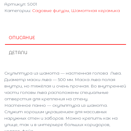
Артикул:
S001
S001
Категории:
Садовые фигуры
,
Шамотная керамика
ОПИСАНИЕ
ДЕТАЛИ
Скульптура из шамота — настенная голова Льва.
Диаметр маски льва — 500 мм. Маска льва полая
внутри, но тяжёлая и очень прочная. Во внутренней
части головы льва расположены специальные
отверстия для крепления на стену.
Настенное панно — скульптура из шамота.
Служит хорошим украшением для массивных
наружных стен и заборов. Можно крепить как на
улице, так и в интерьере больших коридоров,
холлов, фойе.