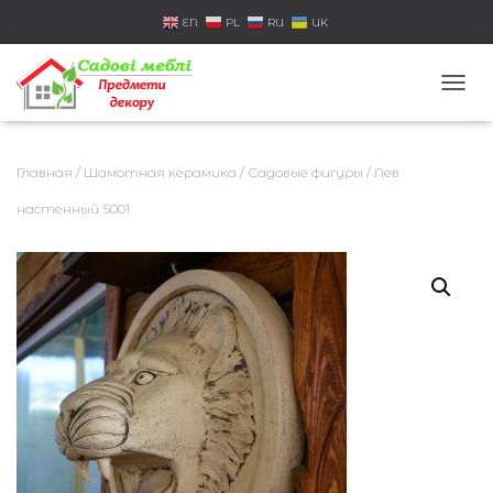
EN
PL
RU
UK
П
Е
Р
Е
Главная
/
Шамотная керамика
/
Садовые фигуры
/ Лев
К
Л
настенный S001
Ю
Ч
И
Т
Ь
Н
А
В
И
Г
А
Ц
И