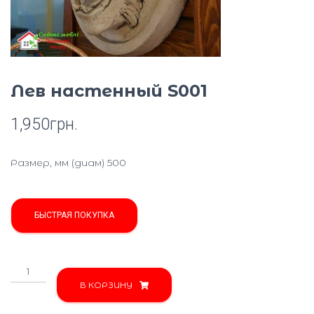
Ю
Лев настенный S001
1,950
грн.
Размер, мм (диам) 500
БЫСТРАЯ ПОКУПКА
Количество
товара
В КОРЗИНУ
Лев
настенный