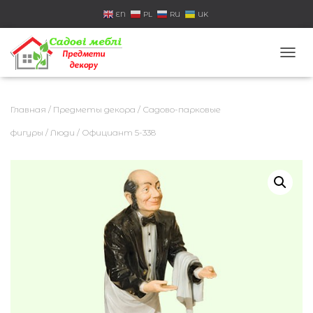
EN
PL
RU
UK
П
Е
Р
Е
Главная
/
Предметы декора
/
Садово-парковые
К
Л
фигуры
/
Люди
/ Официант 5-338
Ю
Ч
И
Т
Ь
Н
А
В
И
Г
А
Ц
И