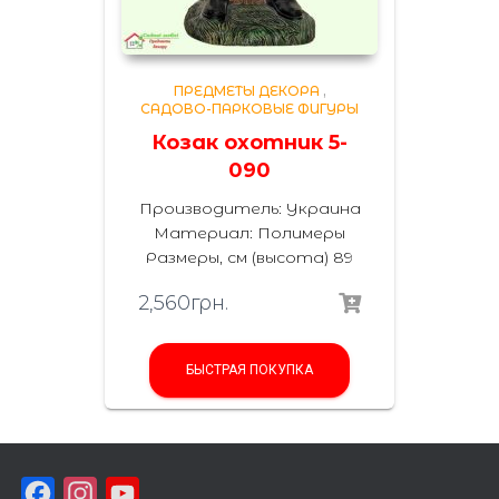
ПРЕДМЕТЫ ДЕКОРА
,
САДОВО-ПАРКОВЫЕ ФИГУРЫ
Козак охотник 5-
090
Производитель: Украина
Материал: Полимеры
Размеры, см (высота) 89
2,560
грн.
БЫСТРАЯ ПОКУПКА
F
I
Y