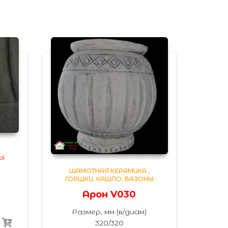
,
НЫ
ШАМОТНАЯ КЕРАМИКА
,
ГОРШКИ, КАШПО, ВАЗОНЫ
Арон V030
Размер, мм (в/диам)
320/320