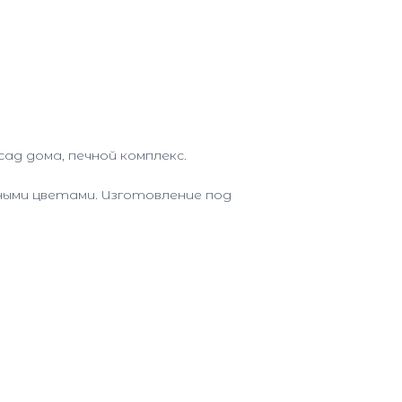
д дома, печной комплекс.
ными цветами. Изготовление под