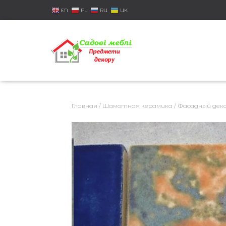
EN
PL
RU
UK
Главная
/
Шамотная керамика
/
Фасадный дек