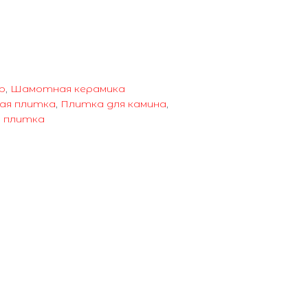
р
,
Шамотная керамика
ая плитка
,
Плитка для камина
,
 плитка