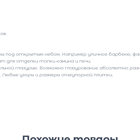
ов.
 под открытым небом. Например уличное барбекю, фаса
т для отделки топки камина и печи.
льной глазурью. Возможно глазурование абсолютно раз
а. Любые узоры и размеры огнеупорной плитки.
Похожие товары