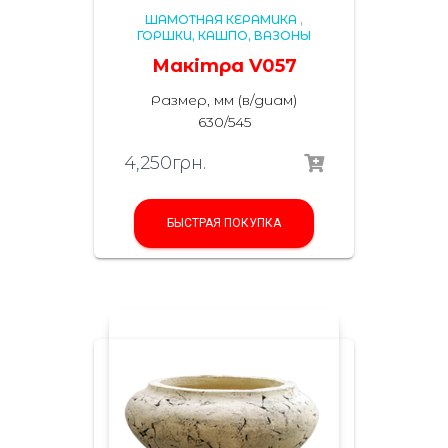
ШАМОТНАЯ КЕРАМИКА
,
ГОРШКИ, КАШПО, ВАЗОНЫ
Макітра V057
Размер, мм (в/диам)
630/545
4,250
грн.
БЫСТРАЯ ПОКУПКА