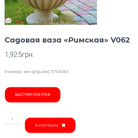
Ю
Садовая ваза «Римская» V062
1,925
грн.
Размер, мм (в/диам) 370/480
БЫСТРАЯ ПОКУПКА
Количество
товара
В КОРЗИНУ
Садовая
ваза