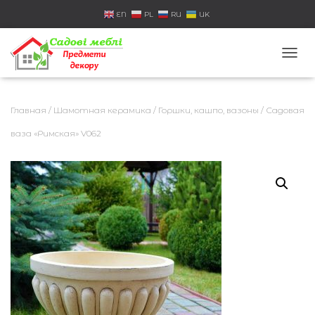
EN
PL
RU
UK
П
Е
Р
Е
Главная
/
Шамотная керамика
/
Горшки, кашпо, вазоны
/ Садовая
К
Л
ваза «Римская» V062
Ю
Ч
И
Т
Ь
Н
А
В
И
Г
А
Ц
И