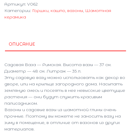
Артикул:
V062
"Римская"
Категории:
Горшки, кашпо, вазоны
,
Шамотная
V062
керамика
ОПИСАНИЕ
Садовая Ваза — Римская. Высота вазы — 37 см.
Диаметр — 48 см. Литраж — 35 л.
Эту садовую вазу можно использовать как декор во
дворе, или на крыльце загородного дома. Насыпать
земляную смесь и посеять в нее невысокие цветущие
растения — они будут служить красивым
палисадником.
Вазоны и садовые вазы из шамотной глины очень
прочные. Поэтому вы можете не заносить вазу на
зиму в помещение, в отличие от вазонов из других
материалов.