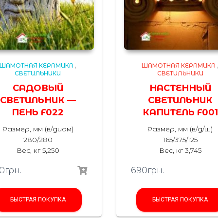
ШАМОТНАЯ КЕРАМИКА
,
ШАМОТНАЯ КЕРАМИКА
СВЕТИЛЬНИКИ
СВЕТИЛЬНИКИ
САДОВЫЙ
НАСТЕННЫЙ
СВЕТИЛЬНИК —
СВЕТИЛЬНИК
ПЕНЬ F022
КАПИТЕЛЬ F001
Размер, мм (в/диам)
Размер, мм (в/д/ш)
280/280
165/375/125
Вес, кг 5,250
Вес, кг 3,745
0
грн.
690
грн.
БЫСТРАЯ ПОКУПКА
БЫСТРАЯ ПОКУПКА