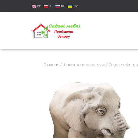
EN
PL
RU
UK
Главная
/
Шамотная керамика
/
Садовые фигу