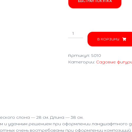
БЫСТРАЯ ПОКУПКА
Количество
товара
В КОРЗИНУ
Слон
S010
Артикул:
S010
Категории:
Садовые фигур
ского слона — 28 см. Длина — 38 см.
м и удачным решением при оформлении ландшафтного д
вотных очень востребованы при оформлении композиций н