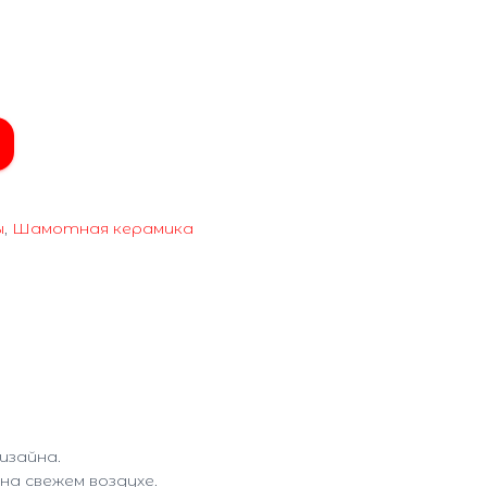
ы
,
Шамотная керамика
изайна.
а свежем воздухе.