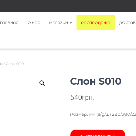
ГЛАВНАЯ
О НАС
МАГАЗИН
РАСПРОДАЖА
ДОСТАВ
ры
/ Слон S010
Слон S010
540
грн.
Размер, мм (в/д/ш) 280/380/2