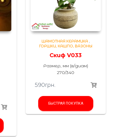
,
ШАМОТНАЯ КЕРАМИКА
,
ГОРШКИ, КАШПО, ВАЗОНЫ
Скиф V033
Размер, мм (в/диам)
270/340
590
грн.
БЫСТРАЯ ПОКУПКА