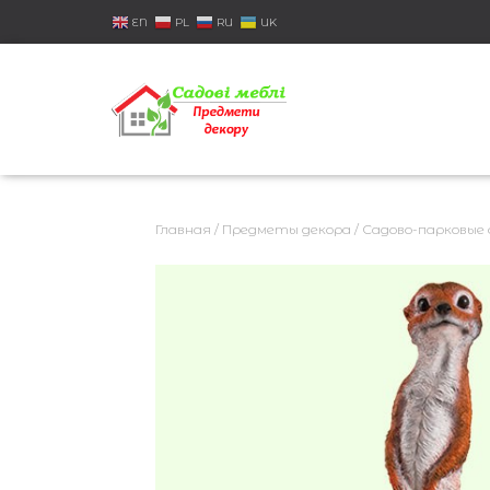
EN
PL
RU
UK
Главная
/
Предметы декора
/
Садово-парковые