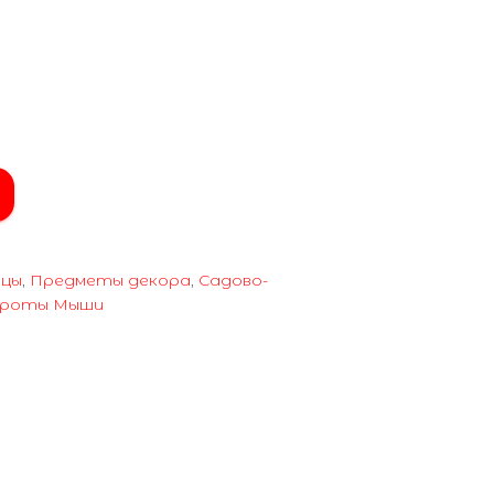
цы
,
Предметы декора
,
Садово-
Кроты Мыши