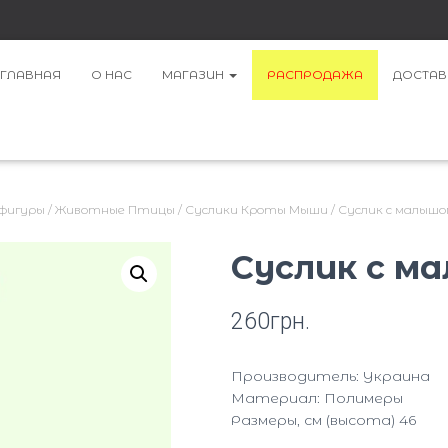
ГЛАВНАЯ
О НАС
МАГАЗИН
РАСПРОДАЖА
ДОСТАВ
 фигуры
/
Животные Птицы
/
Суслики Кроты Мыши
/ Суслик с малышом
Суслик с ма
260
грн.
Производитель: Украина
Материал: Полимеры
Размеры, см (высота) 46