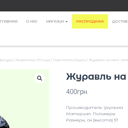
ГЛАВНАЯ
О НАС
МАГАЗИН
РАСПРОДАЖА
ДОСТАВ
 фигуры
/
Животные Птицы
/
Львы Коты Кошки
/ Журавль на мет. лапа
Журавль на 
400
грн.
Производитель: Украина
Материал: Полимеры
Размеры, см (высота) 57