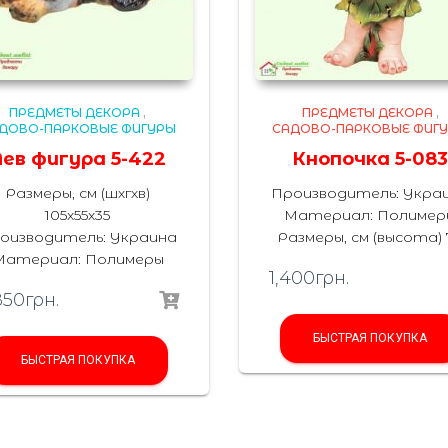
ПРЕДМЕТЫ ДЕКОРА
,
ПРЕДМЕТЫ ДЕКОРА
,
ДОВО-ПАРКОВЫЕ ФИГУРЫ
САДОВО-ПАРКОВЫЕ ФИГ
Лев фигура 5-422
Кнопочка 5-08
Размеры, см (шхгхв)
Производитель: Укра
105х55х35
Материал: Полимер
оизводитель: Украина
Размеры, см (высота) 
Материал: Полимеры
1,400
грн.
850
грн.
БЫСТРАЯ ПОКУПКА
БЫСТРАЯ ПОКУПКА