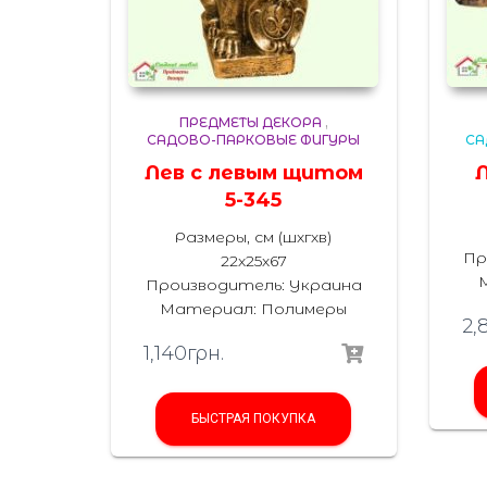
ПРЕДМЕТЫ ДЕКОРА
,
САДОВО-ПАРКОВЫЕ ФИГУРЫ
СА
Лев с левым щитом
5-345
Размеры, см (шхгхв)
Пр
22х25х67
Производитель: Украина
Материал: Полимеры
2,
1,140
грн.
БЫСТРАЯ ПОКУПКА