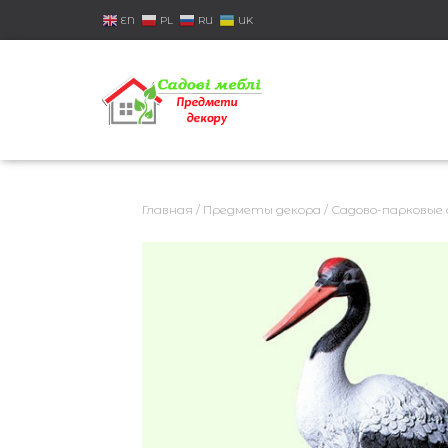
EN
PL
RU
UK
Главная
/
Предметы декора
/
Садово-парковые