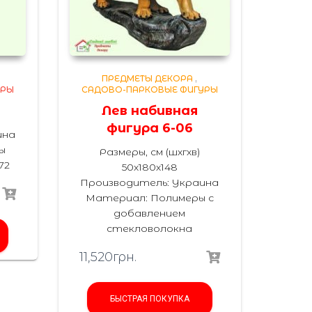
ПРЕДМЕТЫ ДЕКОРА
,
УРЫ
САДОВО-ПАРКОВЫЕ ФИГУРЫ
3
Лев набивная
фигура 6-06
ина
ы
Размеры, см (шхгхв)
72
50х180х148
Производитель: Украина
Материал:
Полимеры с
добавлением
стекловолокна
11,520
грн.
БЫСТРАЯ ПОКУПКА